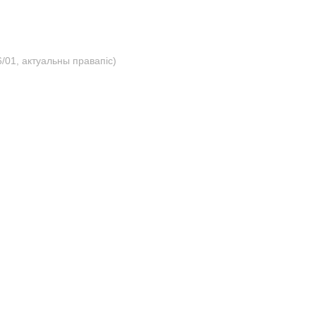
/01, актуальны правапіс)