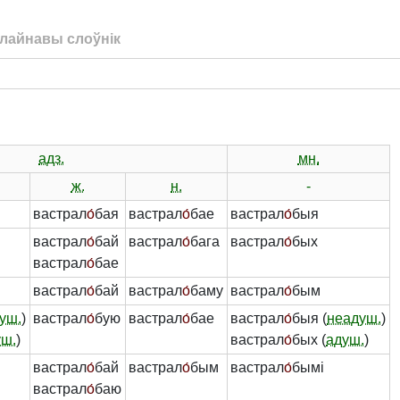
лайнавы слоўнік
адз.
мн.
ж.
н.
-
вастрал
о́
бая
вастрал
о́
бае
вастрал
о́
быя
вастрал
о́
бай
вастрал
о́
бага
вастрал
о́
бых
вастрал
о́
бае
вастрал
о́
бай
вастрал
о́
баму
вастрал
о́
бым
уш.
)
вастрал
о́
бую
вастрал
о́
бае
вастрал
о́
быя (
неадуш.
)
уш.
)
вастрал
о́
бых (
адуш.
)
вастрал
о́
бай
вастрал
о́
бым
вастрал
о́
бымі
вастрал
о́
баю