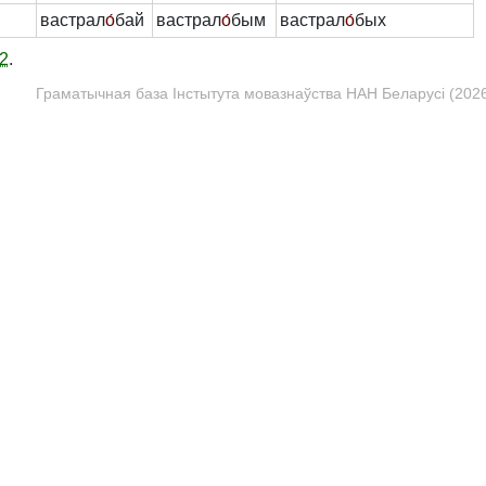
вастрал
о́
бай
вастрал
о́
бым
вастрал
о́
бых
2
.
Граматычная база Інстытута мовазнаўства НАН Беларусі (2026