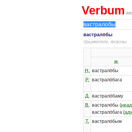
Verbum
ан
вастрал
о́
бы
прыметнік, якасны
м.
Н.
вастрал
о́
бы
Р.
вастрал
о́
бага
Д.
вастрал
о́
баму
В.
вастрал
о́
бы (
неад
вастрал
о́
бага (
ад
Т.
вастрал
о́
бым