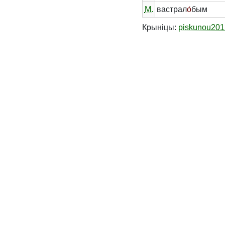
М.
вастрал
о́
бым
Крыніцы:
piskunou201