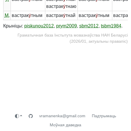
вастрак
у́
тнаю
М.
вастрак
у́
тным
вастрак
у́
тнай
вастрак
у́
тным
вастрак
Крыніцы:
piskunou2012
,
prym2009
,
sbm2012
,
tsbm1984
.
Граматычная база Інстытута мовазнаўства НАН Беларусі
(2026/01, актуальны правапіс)
vramanenka@gmail.com
Падтрымаць
Моўная даведка