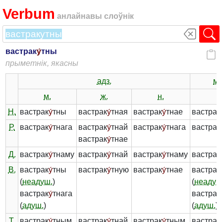
Verbum
анлайнавы слоўнік
вастрак
у́
тны
прыметнік, якасны
адз.
мн
м.
ж.
н.
-
Н.
вастрак
у́
тны
вастрак
у́
тная
вастрак
у́
тнае
вастрак
Р.
вастрак
у́
тнага
вастрак
у́
тнай
вастрак
у́
тнага
вастрак
вастрак
у́
тнае
Д.
вастрак
у́
тнаму
вастрак
у́
тнай
вастрак
у́
тнаму
вастрак
В.
вастрак
у́
тны
вастрак
у́
тную
вастрак
у́
тнае
вастрак
(
неадуш.
)
(
неадуш
вастрак
у́
тнага
вастрак
(
адуш.
)
(
адуш.
)
Т.
вастрак
у́
тным
вастрак
у́
тнай
вастрак
у́
тным
вастрак