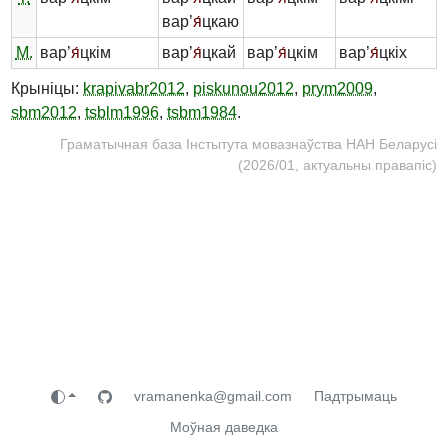
вар’
я́
цкаю
М.
вар’
я́
цкім
вар’
я́
цкай
вар’
я́
цкім
вар’
я́
цкіх
Крыніцы:
krapivabr2012
,
piskunou2012
,
prym2009
,
sbm2012
,
tsblm1996
,
tsbm1984
.
Граматычная база Інстытута мовазнаўства НАН Беларусі
(2026/01, актуальны правапіс)
vramanenka@gmail.com
Падтрымаць
Моўная даведка