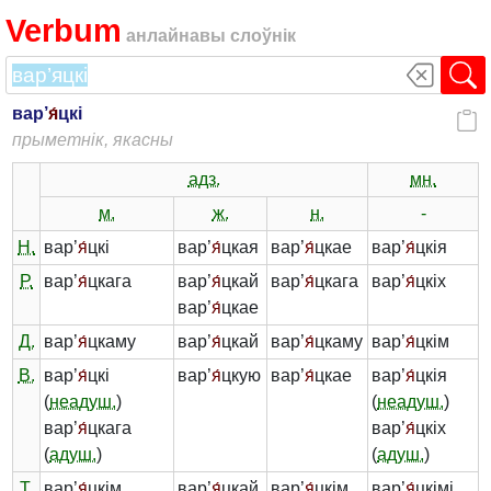
Verbum
анлайнавы слоўнік
вар’
я́
цкі
прыметнік, якасны
адз.
мн.
м.
ж.
н.
-
Н.
вар’
я́
цкі
вар’
я́
цкая
вар’
я́
цкае
вар’
я́
цкія
Р.
вар’
я́
цкага
вар’
я́
цкай
вар’
я́
цкага
вар’
я́
цкіх
вар’
я́
цкае
Д.
вар’
я́
цкаму
вар’
я́
цкай
вар’
я́
цкаму
вар’
я́
цкім
В.
вар’
я́
цкі
вар’
я́
цкую
вар’
я́
цкае
вар’
я́
цкія
(
неадуш.
)
(
неадуш.
)
вар’
я́
цкага
вар’
я́
цкіх
(
адуш.
)
(
адуш.
)
Т.
вар’
я́
цкім
вар’
я́
цкай
вар’
я́
цкім
вар’
я́
цкімі