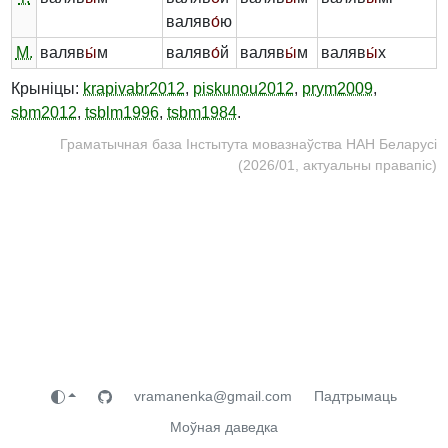
валяв
о́
ю
М.
валяв
ы́
м
валяв
о́
й
валяв
ы́
м
валяв
ы́
х
Крыніцы:
krapivabr2012
,
piskunou2012
,
prym2009
,
sbm2012
,
tsblm1996
,
tsbm1984
.
Граматычная база Інстытута мовазнаўства НАН Беларусі
(2026/01, актуальны правапіс)
vramanenka@gmail.com
Падтрымаць
Моўная даведка