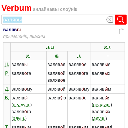
Verbum
анлайнавы слоўнік
валяв
ы́
прыметнік, якасны
адз.
мн.
м.
ж.
н.
-
Н.
валяв
ы́
валяв
а́
я
валяв
о́
е
валяв
ы́
я
Р.
валяв
о́
га
валяв
о́
й
валяв
о́
га
валяв
ы́
х
валяв
о́
е
Д.
валяв
о́
му
валяв
о́
й
валяв
о́
му
валяв
ы́
м
В.
валяв
ы́
валяв
у́
ю
валяв
о́
е
валяв
ы́
я
(
неадуш.
)
(
неадуш.
)
валяв
о́
га
валяв
ы́
х
(
адуш.
)
(
адуш.
)
Т.
валяв
ы́
м
валяв
о́
й
валяв
ы́
м
валяв
ы́
мі