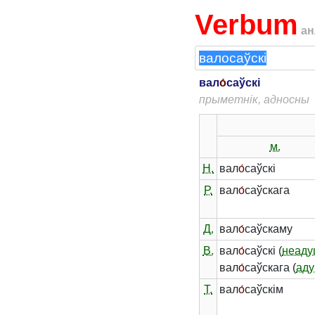
Verbum
ан
вал
о́
саўскі
прыметнік, адносны
м.
Н.
вал
о́
саўскі
Р.
вал
о́
саўскага
Д.
вал
о́
саўскаму
В.
вал
о́
саўскі (
неаду
вал
о́
саўскага (
аду
Т.
вал
о́
саўскім