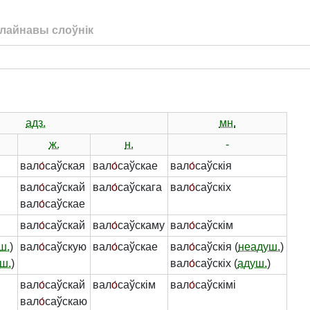
лайнавы слоўнік
адз.
мн.
ж.
н.
-
вал
о́
саўская
вал
о́
саўскае
вал
о́
саўскія
вал
о́
саўскай
вал
о́
саўскага
вал
о́
саўскіх
вал
о́
саўскае
вал
о́
саўскай
вал
о́
саўскаму
вал
о́
саўскім
ш.
)
вал
о́
саўскую
вал
о́
саўскае
вал
о́
саўскія (
неадуш.
)
ш.
)
вал
о́
саўскіх (
адуш.
)
вал
о́
саўскай
вал
о́
саўскім
вал
о́
саўскімі
вал
о́
саўскаю