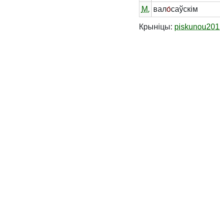
М.
вал
о́
саўскім
Крыніцы:
piskunou201