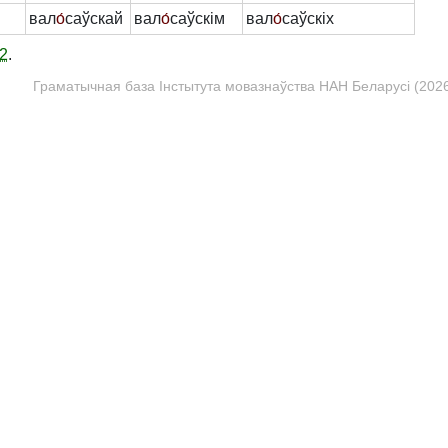
вал
о́
саўскай
вал
о́
саўскім
вал
о́
саўскіх
2
.
Граматычная база Інстытута мовазнаўства НАН Беларусі (2026