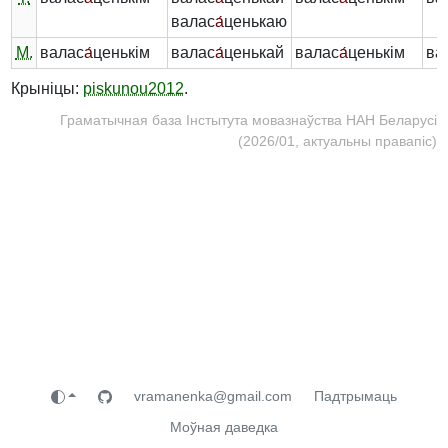
валас
а́
ценькаю
М.
валас
а́
ценькім
валас
а́
ценькай
валас
а́
ценькім
ва
Крыніцы:
piskunou2012
.
Граматычная база Інстытута мовазнаўства НАН Беларусі
(2026/01, актуальны правапіс)
vramanenka@gmail.com
Падтрымаць
Моўная даведка