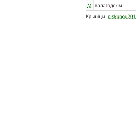
М.
валаг
о́
дскім
Крыніцы:
piskunou201