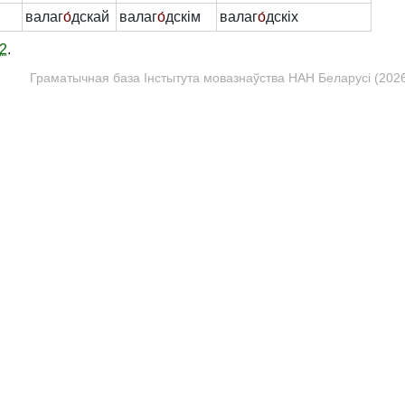
валаг
о́
дскай
валаг
о́
дскім
валаг
о́
дскіх
2
.
Граматычная база Інстытута мовазнаўства НАН Беларусі (2026