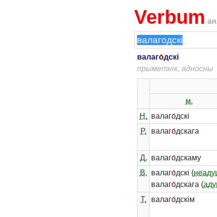
Verbum
ан
валаг
о́
дскі
прыметнік, адносны
м.
Н.
валаг
о́
дскі
Р.
валаг
о́
дскага
Д.
валаг
о́
дскаму
В.
валаг
о́
дскі (
неаду
валаг
о́
дскага (
аду
Т.
валаг
о́
дскім