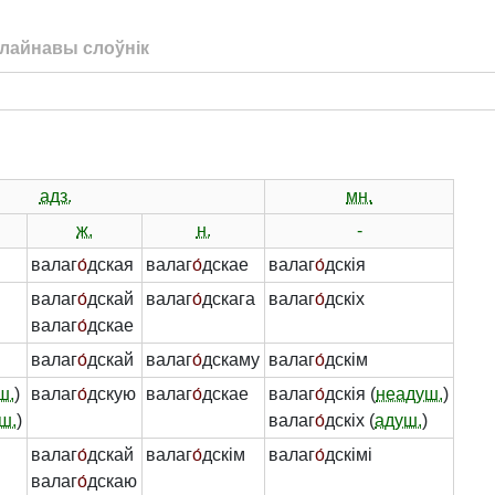
лайнавы слоўнік
адз.
мн.
ж.
н.
-
валаг
о́
дская
валаг
о́
дскае
валаг
о́
дскія
валаг
о́
дскай
валаг
о́
дскага
валаг
о́
дскіх
валаг
о́
дскае
валаг
о́
дскай
валаг
о́
дскаму
валаг
о́
дскім
ш.
)
валаг
о́
дскую
валаг
о́
дскае
валаг
о́
дскія (
неадуш.
)
ш.
)
валаг
о́
дскіх (
адуш.
)
валаг
о́
дскай
валаг
о́
дскім
валаг
о́
дскімі
валаг
о́
дскаю