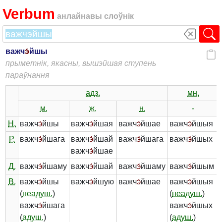
Verbum
анлайнавы слоўнік
важч
э́
йшы
прыметнік, якасны, вышэйшая cтупень
параўнання
адз.
мн.
м.
ж.
н.
-
Н.
важч
э́
йшы
важч
э́
йшая
важч
э́
йшае
важч
э́
йшыя
Р.
важч
э́
йшага
важч
э́
йшай
важч
э́
йшага
важч
э́
йшых
важч
э́
йшае
Д.
важч
э́
йшаму
важч
э́
йшай
важч
э́
йшаму
важч
э́
йшым
В.
важч
э́
йшы
важч
э́
йшую
важч
э́
йшае
важч
э́
йшыя
(
неадуш.
)
(
неадуш.
)
важч
э́
йшага
важч
э́
йшых
(
адуш.
)
(
адуш.
)