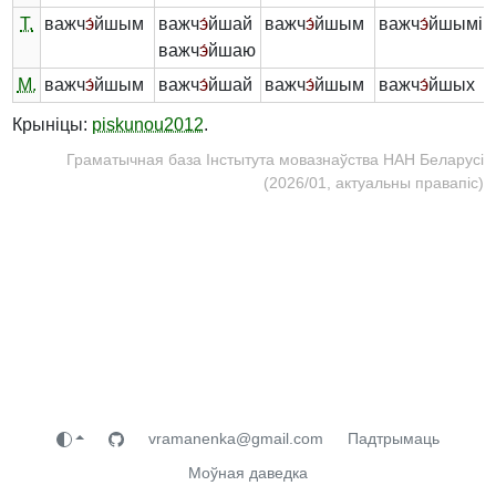
Т.
важч
э́
йшым
важч
э́
йшай
важч
э́
йшым
важч
э́
йшымі
важч
э́
йшаю
М.
важч
э́
йшым
важч
э́
йшай
важч
э́
йшым
важч
э́
йшых
Крыніцы:
piskunou2012
.
Граматычная база Інстытута мовазнаўства НАН Беларусі
(2026/01, актуальны правапіс)
vramanenka@gmail.com
Падтрымаць
Моўная даведка