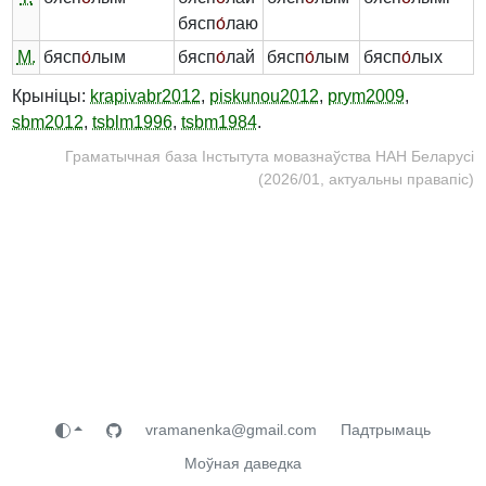
бясп
о́
лаю
М.
бясп
о́
лым
бясп
о́
лай
бясп
о́
лым
бясп
о́
лых
Крыніцы:
krapivabr2012
,
piskunou2012
,
prym2009
,
sbm2012
,
tsblm1996
,
tsbm1984
.
Граматычная база Інстытута мовазнаўства НАН Беларусі
(2026/01, актуальны правапіс)
vramanenka@gmail.com
Падтрымаць
Моўная даведка