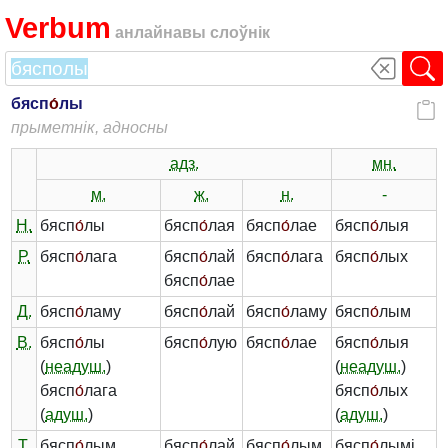
Verbum
анлайнавы слоўнік
бясп
о́
лы
прыметнік, адносны
адз.
мн.
м.
ж.
н.
-
Н.
бясп
о́
лы
бясп
о́
лая
бясп
о́
лае
бясп
о́
лыя
Р.
бясп
о́
лага
бясп
о́
лай
бясп
о́
лага
бясп
о́
лых
бясп
о́
лае
Д.
бясп
о́
ламу
бясп
о́
лай
бясп
о́
ламу
бясп
о́
лым
В.
бясп
о́
лы
бясп
о́
лую
бясп
о́
лае
бясп
о́
лыя
(
неадуш.
)
(
неадуш.
)
бясп
о́
лага
бясп
о́
лых
(
адуш.
)
(
адуш.
)
Т.
бясп
о́
лым
бясп
о́
лай
бясп
о́
лым
бясп
о́
лымі