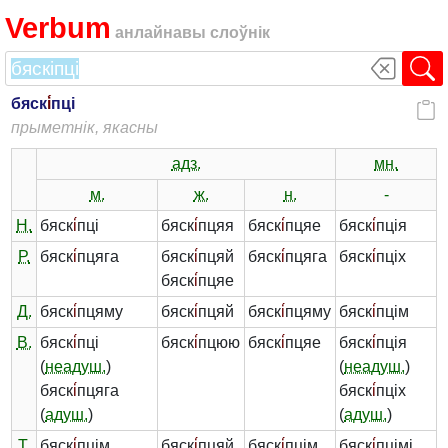
Verbum
анлайнавы слоўнік
бяск
і́
пці
прыметнік, якасны
адз.
мн.
м.
ж.
н.
-
Н.
бяск
і́
пці
бяск
і́
пцяя
бяск
і́
пцяе
бяск
і́
пція
Р.
бяск
і́
пцяга
бяск
і́
пцяй
бяск
і́
пцяга
бяск
і́
пціх
бяск
і́
пцяе
Д.
бяск
і́
пцяму
бяск
і́
пцяй
бяск
і́
пцяму
бяск
і́
пцім
В.
бяск
і́
пці
бяск
і́
пцюю
бяск
і́
пцяе
бяск
і́
пція
(
неадуш.
)
(
неадуш.
)
бяск
і́
пцяга
бяск
і́
пціх
(
адуш.
)
(
адуш.
)
Т.
бяск
і́
пцім
бяск
і́
пцяй
бяск
і́
пцім
бяск
і́
пцімі