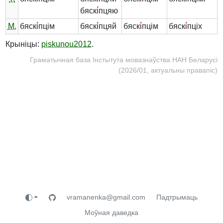
бяск
і́
пцяю
М.
бяск
і́
пцім
бяск
і́
пцяй
бяск
і́
пцім
бяск
і́
пціх
Крыніцы:
piskunou2012
.
Граматычная база Інстытута мовазнаўства НАН Беларусі
(2026/01, актуальны правапіс)
vramanenka@gmail.com
Падтрымаць
Моўная даведка