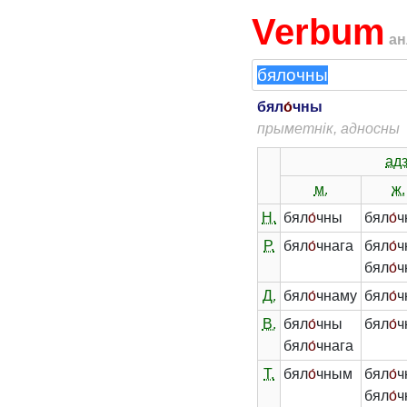
Verbum
ан
бял
о́
чны
прыметнік, адносны
адз
м.
ж.
Н.
бял
о́
чны
бял
о́
ч
Р.
бял
о́
чнага
бял
о́
ч
бял
о́
ч
Д.
бял
о́
чнаму
бял
о́
ч
В.
бял
о́
чны
бял
о́
ч
бял
о́
чнага
Т.
бял
о́
чным
бял
о́
ч
бял
о́
ч