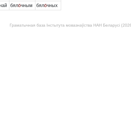
най
бял
о́
чным
бял
о́
чных
Граматычная база Інстытута мовазнаўства НАН Беларусі (2026