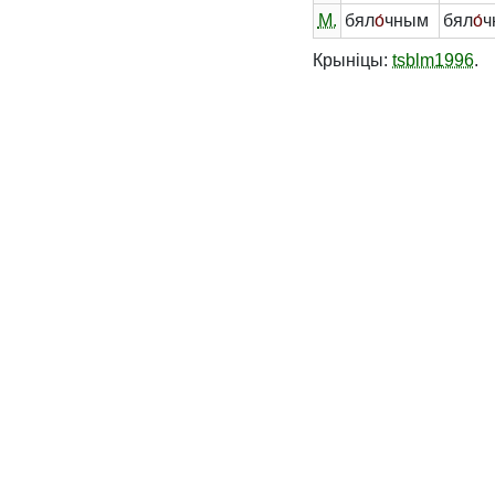
М.
бял
о́
чным
бял
о́
ч
Крыніцы:
tsblm1996
.