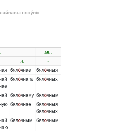
лайнавы слоўнік
.
мн.
н.
-
ная
бял
о́
чнае
бял
о́
чныя
най
бял
о́
чнага
бял
о́
чных
нае
най
бял
о́
чнаму
бял
о́
чным
ную
бял
о́
чнае
бял
о́
чныя
бял
о́
чных
най
бял
о́
чным
бял
о́
чнымі
наю