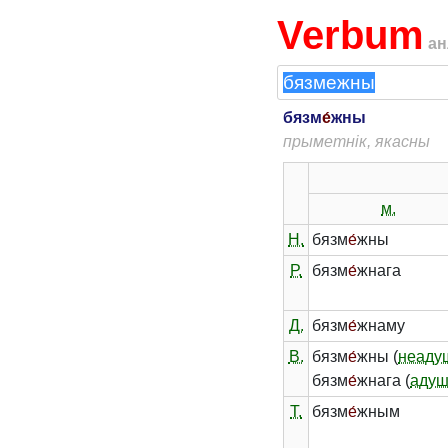
Verbum
ан
бязм
е́
жны
прыметнік, якасны
м.
Н.
бязм
е́
жны
Р.
бязм
е́
жнага
Д.
бязм
е́
жнаму
В.
бязм
е́
жны (
неаду
бязм
е́
жнага (
адуш
Т.
бязм
е́
жным