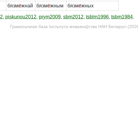
бязм
е́
жнай
бязм
е́
жным
бязм
е́
жных
12
,
piskunou2012
,
prym2009
,
sbm2012
,
tsblm1996
,
tsbm1984
.
Граматычная база Інстытута мовазнаўства НАН Беларусі (2026