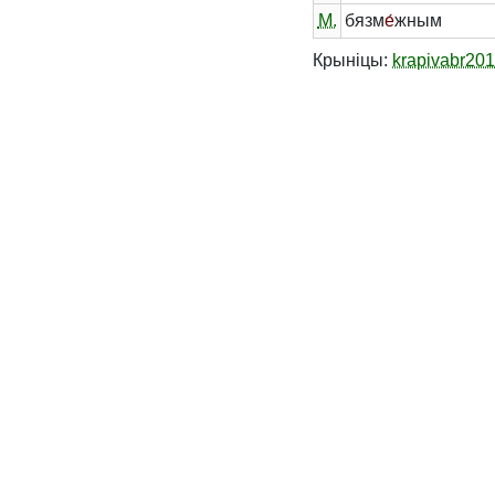
М.
бязм
е́
жным
Крыніцы:
krapivabr20