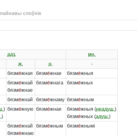
лайнавы слоўнік
адз.
мн.
ж.
н.
-
бязм
е́
жная
бязм
е́
жнае
бязм
е́
жныя
бязм
е́
жнай
бязм
е́
жнага
бязм
е́
жных
бязм
е́
жнае
бязм
е́
жнай
бязм
е́
жнаму
бязм
е́
жным
ш.
)
бязм
е́
жную
бязм
е́
жнае
бязм
е́
жныя (
неадуш.
)
.
)
бязм
е́
жных (
адуш.
)
бязм
е́
жнай
бязм
е́
жным
бязм
е́
жнымі
бязм
е́
жнаю