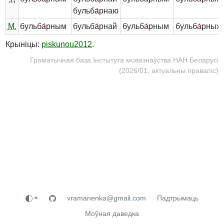
бульб
а́
рнаю
М.
бульб
а́
рным
бульб
а́
рнай
бульб
а́
рным
бульб
а́
рных
Крыніцы:
piskunou2012
.
Граматычная база Інстытута мовазнаўства НАН Беларусі
(2026/01, актуальны правапіс)
vramanenka@gmail.com
Падтрымаць
Моўная даведка