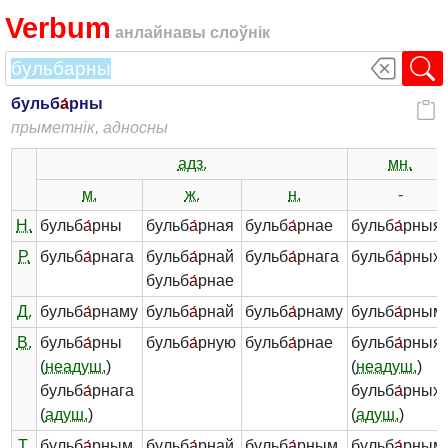
Verbum
анлайнавы слоўнік
бульб
а́
рны
прыметнік, адносны
адз.
мн.
м.
ж.
н.
-
Н.
бульб
а́
рны
бульб
а́
рная
бульб
а́
рнае
бульб
а́
рныя
Р.
бульб
а́
рнага
бульб
а́
рнай
бульб
а́
рнага
бульб
а́
рных
бульб
а́
рнае
Д.
бульб
а́
рнаму
бульб
а́
рнай
бульб
а́
рнаму
бульб
а́
рным
В.
бульб
а́
рны
бульб
а́
рную
бульб
а́
рнае
бульб
а́
рныя
(
неадуш.
)
(
неадуш.
)
бульб
а́
рнага
бульб
а́
рных
(
адуш.
)
(
адуш.
)
Т.
бульб
а́
рным
бульб
а́
рнай
бульб
а́
рным
бульб
а́
рным