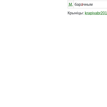
М.
бар
а́
чным
Крыніцы:
krapivabr20