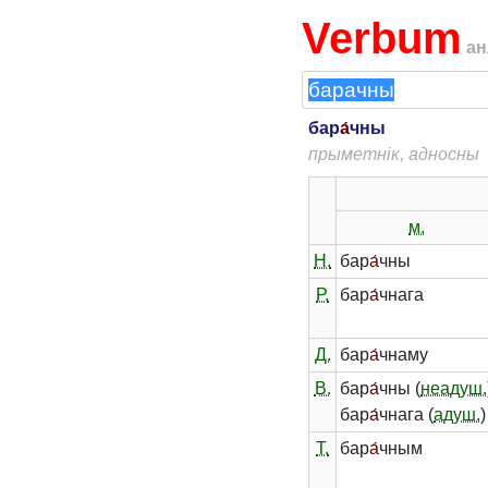
Verbum
ан
бар
а́
чны
прыметнік, адносны
м.
Н.
бар
а́
чны
Р.
бар
а́
чнага
Д.
бар
а́
чнаму
В.
бар
а́
чны (
неадуш.
бар
а́
чнага (
адуш.
)
Т.
бар
а́
чным