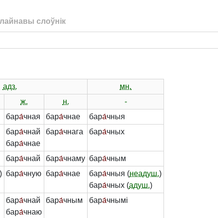
лайнавы слоўнік
адз.
мн.
ж.
н.
-
бар
а́
чная
бар
а́
чнае
бар
а́
чныя
бар
а́
чнай
бар
а́
чнага
бар
а́
чных
бар
а́
чнае
бар
а́
чнай
бар
а́
чнаму
бар
а́
чным
)
бар
а́
чную
бар
а́
чнае
бар
а́
чныя (
неадуш.
)
бар
а́
чных (
адуш.
)
бар
а́
чнай
бар
а́
чным
бар
а́
чнымі
бар
а́
чнаю