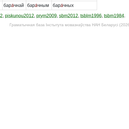
бар
а́
чнай
бар
а́
чным
бар
а́
чных
12
,
piskunou2012
,
prym2009
,
sbm2012
,
tsblm1996
,
tsbm1984
.
Граматычная база Інстытута мовазнаўства НАН Беларусі (2026