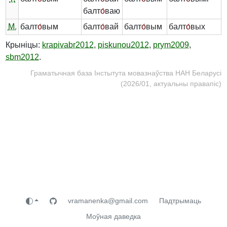
балт
о́
ваю
М.
балт
о́
вым
балт
о́
вай
балт
о́
вым
балт
о́
вых
Крыніцы:
krapivabr2012
,
piskunou2012
,
prym2009
,
sbm2012
.
Граматычная база Інстытута мовазнаўства НАН Беларусі
(2026/01, актуальны правапіс)
vramanenka@gmail.com
Падтрымаць
Моўная даведка