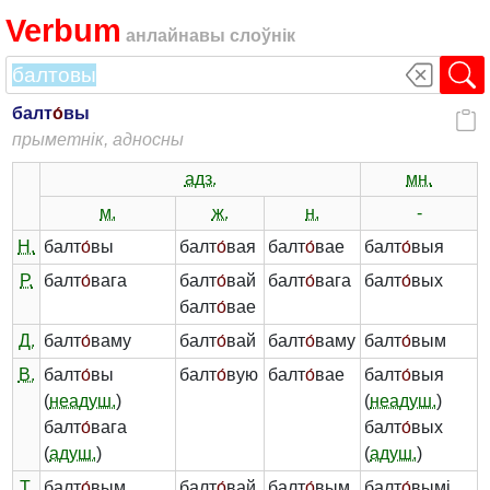
Verbum
анлайнавы слоўнік
балт
о́
вы
прыметнік, адносны
адз.
мн.
м.
ж.
н.
-
Н.
балт
о́
вы
балт
о́
вая
балт
о́
вае
балт
о́
выя
Р.
балт
о́
вага
балт
о́
вай
балт
о́
вага
балт
о́
вых
балт
о́
вае
Д.
балт
о́
ваму
балт
о́
вай
балт
о́
ваму
балт
о́
вым
В.
балт
о́
вы
балт
о́
вую
балт
о́
вае
балт
о́
выя
(
неадуш.
)
(
неадуш.
)
балт
о́
вага
балт
о́
вых
(
адуш.
)
(
адуш.
)
Т.
балт
о́
вым
балт
о́
вай
балт
о́
вым
балт
о́
вымі