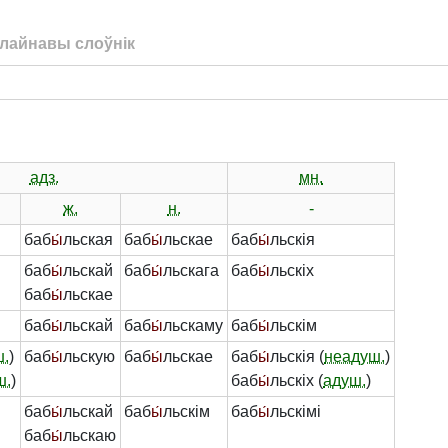
лайнавы слоўнік
адз.
мн.
ж.
н.
-
баб
ы́
льская
баб
ы́
льскае
баб
ы́
льскія
баб
ы́
льскай
баб
ы́
льскага
баб
ы́
льскіх
баб
ы́
льскае
баб
ы́
льскай
баб
ы́
льскаму
баб
ы́
льскім
ш.
)
баб
ы́
льскую
баб
ы́
льскае
баб
ы́
льскія (
неадуш.
)
ш.
)
баб
ы́
льскіх (
адуш.
)
баб
ы́
льскай
баб
ы́
льскім
баб
ы́
льскімі
баб
ы́
льскаю