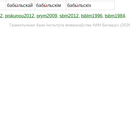
баб
ы́
льскай
баб
ы́
льскім
баб
ы́
льскіх
12
,
piskunou2012
,
prym2009
,
sbm2012
,
tsblm1996
,
tsbm1984
.
Граматычная база Інстытута мовазнаўства НАН Беларусі (2026