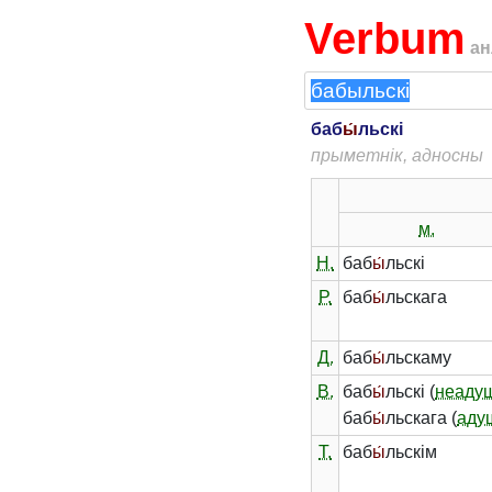
Verbum
ан
баб
ы́
льскі
прыметнік, адносны
м.
Н.
баб
ы́
льскі
Р.
баб
ы́
льскага
Д.
баб
ы́
льскаму
В.
баб
ы́
льскі (
неаду
баб
ы́
льскага (
аду
Т.
баб
ы́
льскім