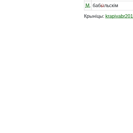
М.
баб
ы́
льскім
Крыніцы:
krapivabr20