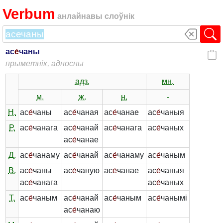
Verbum
анлайнавы слоўнік
ас
е́
чаны
прыметнік, адносны
адз.
мн.
м.
ж.
н.
-
Н.
ас
е́
чаны
ас
е́
чаная
ас
е́
чанае
ас
е́
чаныя
Р.
ас
е́
чанага
ас
е́
чанай
ас
е́
чанага
ас
е́
чаных
ас
е́
чанае
Д.
ас
е́
чанаму
ас
е́
чанай
ас
е́
чанаму
ас
е́
чаным
В.
ас
е́
чаны
ас
е́
чаную
ас
е́
чанае
ас
е́
чаныя
ас
е́
чанага
ас
е́
чаных
Т.
ас
е́
чаным
ас
е́
чанай
ас
е́
чаным
ас
е́
чанымі
ас
е́
чанаю