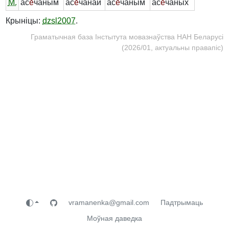
М.
ас
е́
чаным
ас
е́
чанай
ас
е́
чаным
ас
е́
чаных
Крыніцы:
dzsl2007
.
Граматычная база Інстытута мовазнаўства НАН Беларусі
(2026/01, актуальны правапіс)
vramanenka@gmail.com
Падтрымаць
Моўная даведка