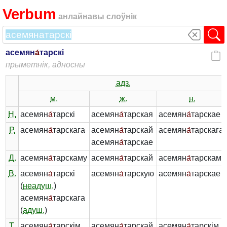
Verbum
анлайнавы слоўнік
асемян
а́
тарскі
прыметнік, адносны
адз.
м.
ж.
н.
Н.
асемян
а́
тарскі
асемян
а́
тарская
асемян
а́
тарскае
Р.
асемян
а́
тарскага
асемян
а́
тарскай
асемян
а́
тарскага
асемян
а́
тарскае
Д.
асемян
а́
тарскаму
асемян
а́
тарскай
асемян
а́
тарскаму
В.
асемян
а́
тарскі
асемян
а́
тарскую
асемян
а́
тарскае
(
неадуш.
)
асемян
а́
тарскага
(
адуш.
)
Т.
асемян
а́
тарскім
асемян
а́
тарскай
асемян
а́
тарскім