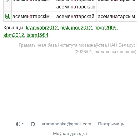
асемян
а́
тарскаю
М.
асемян
а́
тарскім
асемян
а́
тарскай
асемян
а́
тарскім
Крыніцы:
krapivabr2012
,
piskunou2012
,
prym2009
,
sbm2012
,
tsbm1984
.
Граматычная база Інстытута мовазнаўства НАН Беларусі
(2026/01, актуальны правапіс)
vramanenka@gmail.com
Падтрымаць
Моўная даведка