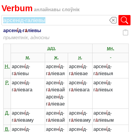
Verbum
анлайнавы слоўнік
арсен
і́
д-г
а́
ліевы
прыметнік, адносны
адз.
мн.
м.
ж.
н.
-
Н.
арсен
і́
д-
арсен
і́
д-
арсен
і́
д-
арсен
і́
д-
г
а́
ліевы
г
а́
ліевая
г
а́
ліевае
г
а́
ліевыя
Р.
арсен
і́
д-
арсен
і́
д-
арсен
і́
д-
арсен
і́
д-
г
а́
ліевага
г
а́
ліевай
г
а́
ліевага
г
а́
ліевых
арсен
і́
д-
г
а́
ліевае
Д.
арсен
і́
д-
арсен
і́
д-
арсен
і́
д-
арсен
і́
д-
г
а́
ліеваму
г
а́
ліевай
г
а́
ліеваму
г
а́
ліевым
В.
арсен
і́
д-
арсен
і́
д-
арсен
і́
д-
арсен
і́
д-