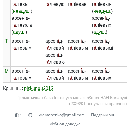
г
а́
ліевы
г
а́
ліевую
г
а́
ліевае
г
а́
ліевыя
(
неадуш.
)
(
неадуш.
)
арсен
і́
д-
арсен
і́
д-
г
а́
ліевага
г
а́
ліевых
(
адуш.
)
(
адуш.
)
Т.
арсен
і́
д-
арсен
і́
д-
арсен
і́
д-
арсен
і́
д-
г
а́
ліевым
г
а́
ліевай
г
а́
ліевым
г
а́
ліевымі
арсен
і́
д-
г
а́
ліеваю
М.
арсен
і́
д-
арсен
і́
д-
арсен
і́
д-
арсен
і́
д-
г
а́
ліевым
г
а́
ліевай
г
а́
ліевым
г
а́
ліевых
Крыніцы:
piskunou2012
.
Граматычная база Інстытута мовазнаўства НАН Беларусі
(2026/01, актуальны правапіс)
vramanenka@gmail.com
Падтрымаць
Моўная даведка