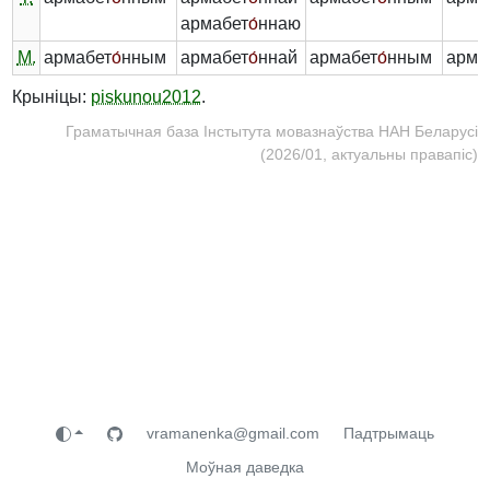
армабет
о́
ннаю
М.
армабет
о́
нным
армабет
о́
ннай
армабет
о́
нным
арма
Крыніцы:
piskunou2012
.
Граматычная база Інстытута мовазнаўства НАН Беларусі
(2026/01, актуальны правапіс)
vramanenka@gmail.com
Падтрымаць
Моўная даведка