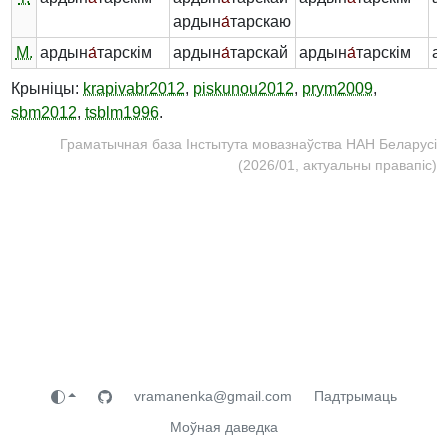
ардын
а́
тарскаю
М.
ардын
а́
тарскім
ардын
а́
тарскай
ардын
а́
тарскім
а
Крыніцы:
krapivabr2012
,
piskunou2012
,
prym2009
,
sbm2012
,
tsblm1996
.
Граматычная база Інстытута мовазнаўства НАН Беларусі
(2026/01, актуальны правапіс)
vramanenka@gmail.com
Падтрымаць
Моўная даведка