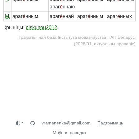
араг
е́
ннаю
М.
араг
е́
нным
араг
е́
ннай
араг
е́
нным
араг
е́
нных
Крыніцы:
piskunou2012
.
Граматычная база Інстытута мовазнаўства НАН Беларусі
(2026/01, актуальны правапіс)
vramanenka@gmail.com
Падтрымаць
Моўная даведка