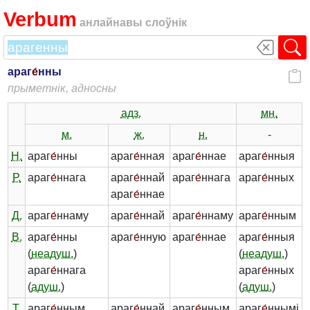
Verbum
анлайнавы слоўнік
араг
е́
нны
прыметнік, адносны
адз.
мн.
м.
ж.
н.
-
Н.
араг
е́
нны
араг
е́
нная
араг
е́
ннае
араг
е́
нныя
Р.
араг
е́
ннага
араг
е́
ннай
араг
е́
ннага
араг
е́
нных
араг
е́
ннае
Д.
араг
е́
ннаму
араг
е́
ннай
араг
е́
ннаму
араг
е́
нным
В.
араг
е́
нны
араг
е́
нную
араг
е́
ннае
араг
е́
нныя
(
неадуш.
)
(
неадуш.
)
араг
е́
ннага
араг
е́
нных
(
адуш.
)
(
адуш.
)
Т.
араг
е́
нным
араг
е́
ннай
араг
е́
нным
араг
е́
ннымі