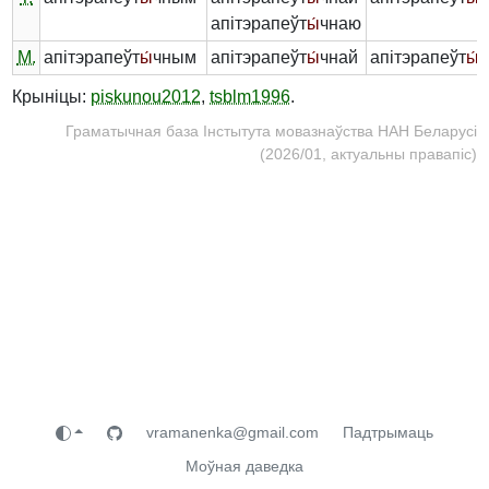
апітэрапеўт
ы́
чнаю
М.
апітэрапеўт
ы́
чным
апітэрапеўт
ы́
чнай
апітэрапеўт
ы́
Крыніцы:
piskunou2012
,
tsblm1996
.
Граматычная база Інстытута мовазнаўства НАН Беларусі
(2026/01, актуальны правапіс)
vramanenka@gmail.com
Падтрымаць
Моўная даведка