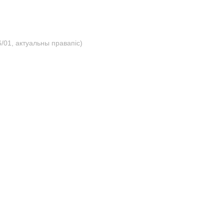
/01, актуальны правапіс)