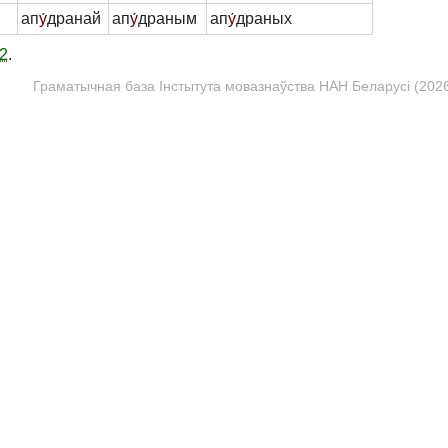
ап
у́
дранай
ап
у́
драным
ап
у́
драных
2
.
Граматычная база Інстытута мовазнаўства НАН Беларусі (2026