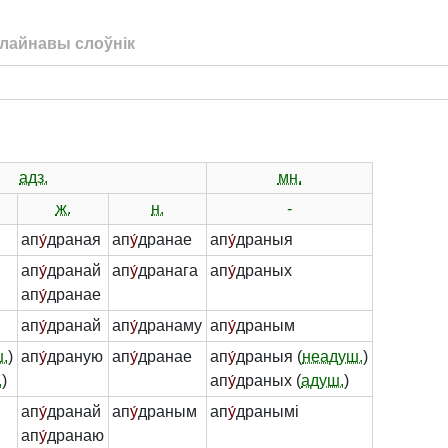
лайнавы слоўнік
адз.
мн.
ж.
н.
-
ап
у́
драная
ап
у́
дранае
ап
у́
драныя
ап
у́
дранай
ап
у́
дранага
ап
у́
драных
ап
у́
дранае
ап
у́
дранай
ап
у́
дранаму
ап
у́
драным
.
)
ап
у́
драную
ап
у́
дранае
ап
у́
драныя (
неадуш.
)
.
)
ап
у́
драных (
адуш.
)
ап
у́
дранай
ап
у́
драным
ап
у́
дранымі
ап
у́
дранаю