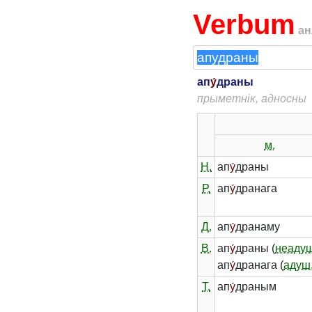
Verbum
ан
ап
у́
драны
прыметнік, адносны
м.
Н.
ап
у́
драны
Р.
ап
у́
дранага
Д.
ап
у́
дранаму
В.
ап
у́
драны (
неадуш
ап
у́
дранага (
адуш
Т.
ап
у́
драным