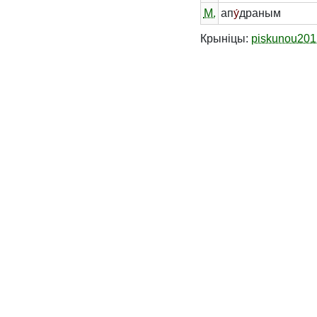
М.
ап
у́
драным
Крыніцы:
piskunou201