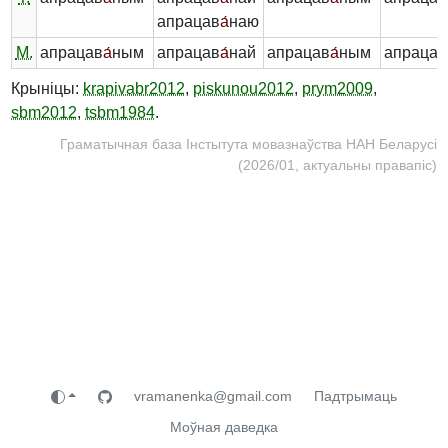
апрацав
а́
наю
М.
апрацав
а́
ным
апрацав
а́
най
апрацав
а́
ным
апрацав
Крыніцы:
krapivabr2012
,
piskunou2012
,
prym2009
,
sbm2012
,
tsbm1984
.
Граматычная база Інстытута мовазнаўства НАН Беларусі
(2026/01, актуальны правапіс)
vramanenka@gmail.com
Падтрымаць
Моўная даведка