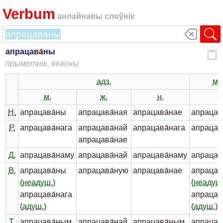
Verbum
анлайнавы слоўнік
апрацав
а́
ны
прыметнік, якасны
адз.
мн
м.
ж.
н.
-
Н.
апрацав
а́
ны
апрацав
а́
ная
апрацав
а́
нае
апрацав
Р.
апрацав
а́
нага
апрацав
а́
най
апрацав
а́
нага
апрацав
апрацав
а́
нае
Д.
апрацав
а́
наму
апрацав
а́
най
апрацав
а́
наму
апрацав
В.
апрацав
а́
ны
апрацав
а́
ную
апрацав
а́
нае
апрацав
(
неадуш.
)
(
неадуш
апрацав
а́
нага
апрацав
(
адуш.
)
(
адуш.
)
Т.
апрацав
а́
ным
апрацав
а́
най
апрацав
а́
ным
апрацав