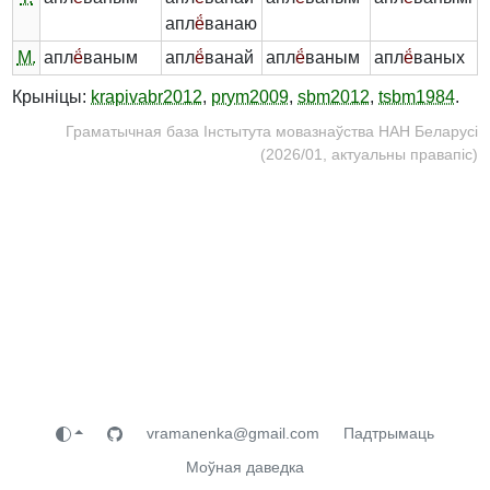
апл
ё́
ванаю
М.
апл
ё́
ваным
апл
ё́
ванай
апл
ё́
ваным
апл
ё́
ваных
Крыніцы:
krapivabr2012
,
prym2009
,
sbm2012
,
tsbm1984
.
Граматычная база Інстытута мовазнаўства НАН Беларусі
(2026/01, актуальны правапіс)
vramanenka@gmail.com
Падтрымаць
Моўная даведка