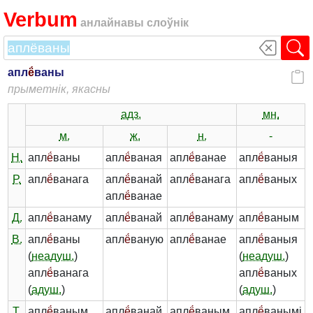
Verbum
анлайнавы слоўнік
апл
ё́
ваны
прыметнік, якасны
адз.
мн.
м.
ж.
н.
-
Н.
апл
ё́
ваны
апл
ё́
ваная
апл
ё́
ванае
апл
ё́
ваныя
Р.
апл
ё́
ванага
апл
ё́
ванай
апл
ё́
ванага
апл
ё́
ваных
апл
ё́
ванае
Д.
апл
ё́
ванаму
апл
ё́
ванай
апл
ё́
ванаму
апл
ё́
ваным
В.
апл
ё́
ваны
апл
ё́
ваную
апл
ё́
ванае
апл
ё́
ваныя
(
неадуш.
)
(
неадуш.
)
апл
ё́
ванага
апл
ё́
ваных
(
адуш.
)
(
адуш.
)
Т.
апл
ё́
ваным
апл
ё́
ванай
апл
ё́
ваным
апл
ё́
ванымі