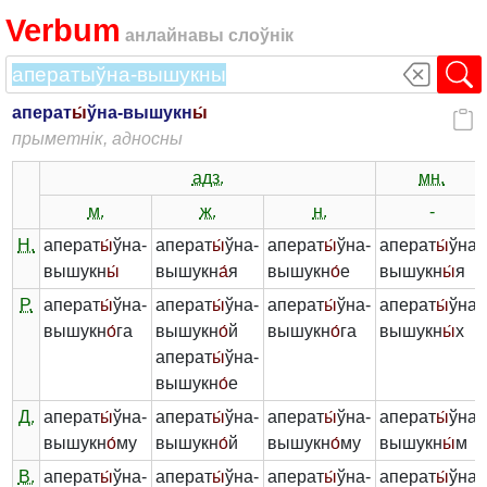
Verbum
анлайнавы слоўнік
аперат
ы́
ўна-вышукн
ы́
прыметнік, адносны
адз.
мн.
м.
ж.
н.
-
Н.
аперат
ы́
ўна-
аперат
ы́
ўна-
аперат
ы́
ўна-
аперат
ы́
ўна-
вышукн
ы́
вышукн
а́
я
вышукн
о́
е
вышукн
ы́
я
Р.
аперат
ы́
ўна-
аперат
ы́
ўна-
аперат
ы́
ўна-
аперат
ы́
ўна-
вышукн
о́
га
вышукн
о́
й
вышукн
о́
га
вышукн
ы́
х
аперат
ы́
ўна-
вышукн
о́
е
Д.
аперат
ы́
ўна-
аперат
ы́
ўна-
аперат
ы́
ўна-
аперат
ы́
ўна-
вышукн
о́
му
вышукн
о́
й
вышукн
о́
му
вышукн
ы́
м
В.
аперат
ы́
ўна-
аперат
ы́
ўна-
аперат
ы́
ўна-
аперат
ы́
ўна-