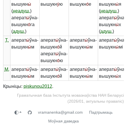
вышукн
ы́
вышукн
у́
ю
вышукн
о́
е
вышукн
ы́
я
(
неадуш.
)
(
неадуш.
)
аперат
ы́
ўна-
аперат
ы́
ўна-
вышукн
о́
га
вышукн
ы́
х
(
адуш.
)
(
адуш.
)
Т.
аперат
ы́
ўна-
аперат
ы́
ўна-
аперат
ы́
ўна-
аперат
ы́
ўна-
вышукн
ы́
м
вышукн
о́
й
вышукн
ы́
м
вышукн
ы́
мі
аперат
ы́
ўна-
вышукн
о́
ю
М.
аперат
ы́
ўна-
аперат
ы́
ўна-
аперат
ы́
ўна-
аперат
ы́
ўна-
вышукн
ы́
м
вышукн
о́
й
вышукн
ы́
м
вышукн
ы́
х
Крыніцы:
piskunou2012
.
Граматычная база Інстытута мовазнаўства НАН Беларусі
(2026/01, актуальны правапіс)
vramanenka@gmail.com
Падтрымаць
Моўная даведка