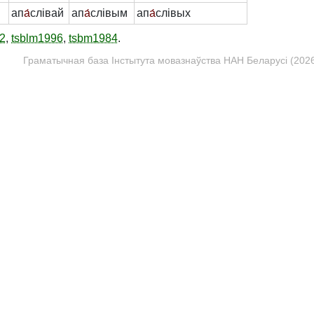
ап
а́
слівай
ап
а́
слівым
ап
а́
слівых
2
,
tsblm1996
,
tsbm1984
.
Граматычная база Інстытута мовазнаўства НАН Беларусі (2026