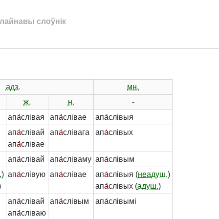
лайнавы слоўнік
адз.
мн.
ж.
н.
-
ап
а́
слівая
ап
а́
слівае
ап
а́
слівыя
ап
а́
слівай
ап
а́
слівага
ап
а́
слівых
ап
а́
слівае
ап
а́
слівай
ап
а́
сліваму
ап
а́
слівым
.
)
ап
а́
слівую
ап
а́
слівае
ап
а́
слівыя (
неадуш.
)
)
ап
а́
слівых (
адуш.
)
ап
а́
слівай
ап
а́
слівым
ап
а́
слівымі
ап
а́
сліваю