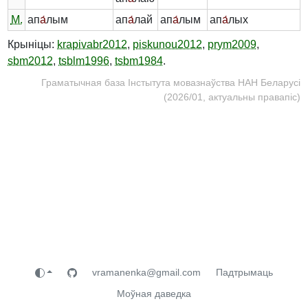
М.
ап
а́
лым
ап
а́
лай
ап
а́
лым
ап
а́
лых
Крыніцы:
krapivabr2012
,
piskunou2012
,
prym2009
,
sbm2012
,
tsblm1996
,
tsbm1984
.
Граматычная база Інстытута мовазнаўства НАН Беларусі
(2026/01, актуальны правапіс)
vramanenka@gmail.com
Падтрымаць
Моўная даведка