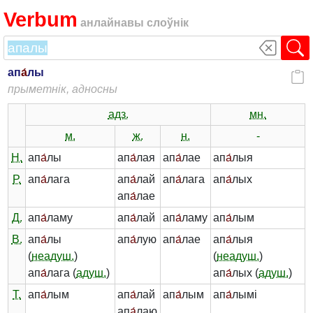
Verbum
анлайнавы слоўнік
ап
а́
лы
прыметнік, адносны
адз.
мн.
м.
ж.
н.
-
Н.
ап
а́
лы
ап
а́
лая
ап
а́
лае
ап
а́
лыя
Р.
ап
а́
лага
ап
а́
лай
ап
а́
лага
ап
а́
лых
ап
а́
лае
Д.
ап
а́
ламу
ап
а́
лай
ап
а́
ламу
ап
а́
лым
В.
ап
а́
лы
ап
а́
лую
ап
а́
лае
ап
а́
лыя
(
неадуш.
)
(
неадуш.
)
ап
а́
лага (
адуш.
)
ап
а́
лых (
адуш.
)
Т.
ап
а́
лым
ап
а́
лай
ап
а́
лым
ап
а́
лымі
ап
а́
лаю