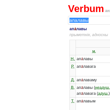
Verbum
ан
ап
а́
лавы
прыметнік, адносны
м.
Н.
ап
а́
лавы
Р.
ап
а́
лавага
Д.
ап
а́
лаваму
В.
ап
а́
лавы (
неадуш
ап
а́
лавага (
адуш.
)
Т.
ап
а́
лавым