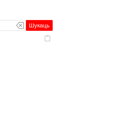
Шукаць