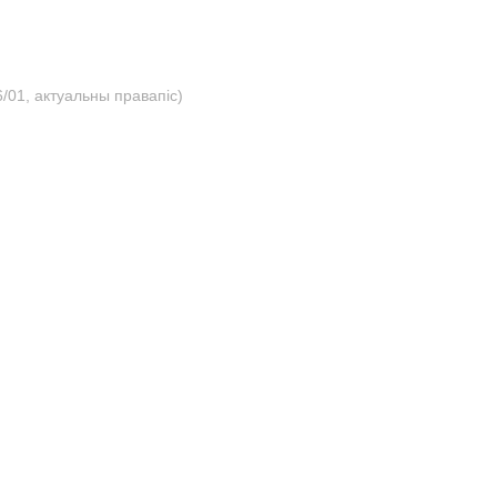
/01, актуальны правапіс)