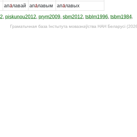
ап
а́
лавай
ап
а́
лавым
ап
а́
лавых
12
,
piskunou2012
,
prym2009
,
sbm2012
,
tsblm1996
,
tsbm1984
.
Граматычная база Інстытута мовазнаўства НАН Беларусі (2026