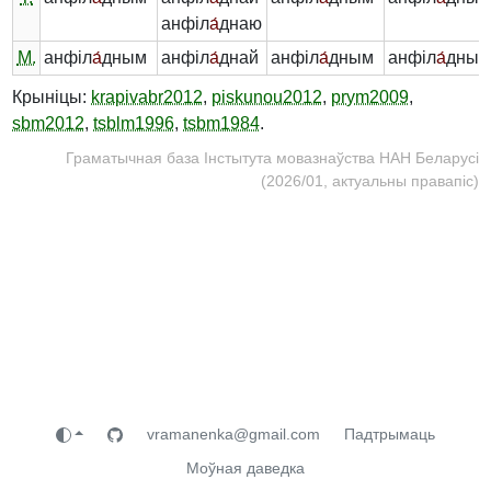
анфіл
а́
днаю
М.
анфіл
а́
дным
анфіл
а́
днай
анфіл
а́
дным
анфіл
а́
дных
Крыніцы:
krapivabr2012
,
piskunou2012
,
prym2009
,
sbm2012
,
tsblm1996
,
tsbm1984
.
Граматычная база Інстытута мовазнаўства НАН Беларусі
(2026/01, актуальны правапіс)
vramanenka@gmail.com
Падтрымаць
Моўная даведка