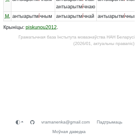
антыарытм
і́
чнаю
М.
антыарытм
і́
чным
антыарытм
і́
чнай
антыарытм
і́
чным
Крыніцы:
piskunou2012
.
Граматычная база Інстытута мовазнаўства НАН Беларусі
(2026/01, актуальны правапіс)
vramanenka@gmail.com
Падтрымаць
Моўная даведка