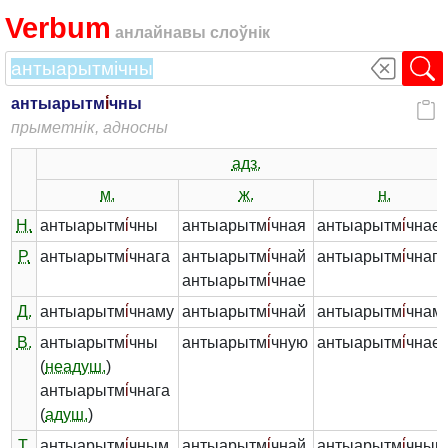
Verbum
анлайнавы слоўнік
антыарытм
і́
чны
прыметнік, адносны
адз.
м.
ж.
н.
Н.
антыарытм
і́
чны
антыарытм
і́
чная
антыарытм
і́
чнае
Р.
антыарытм
і́
чнага
антыарытм
і́
чнай
антыарытм
і́
чнага
антыарытм
і́
чнае
Д.
антыарытм
і́
чнаму
антыарытм
і́
чнай
антыарытм
і́
чнам
В.
антыарытм
і́
чны
антыарытм
і́
чную
антыарытм
і́
чнае
(
неадуш.
)
антыарытм
і́
чнага
(
адуш.
)
Т.
антыарытм
і́
чным
антыарытм
і́
чнай
антыарытм
і́
чным