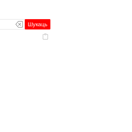
Шукаць