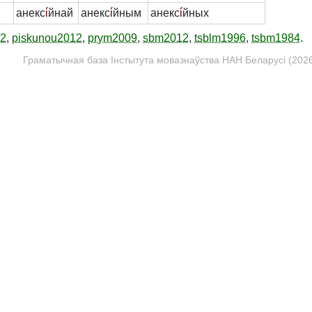
анекс
і́
йнай
анекс
і́
йным
анекс
і́
йных
12
,
piskunou2012
,
prym2009
,
sbm2012
,
tsblm1996
,
tsbm1984
.
Граматычная база Інстытута мовазнаўства НАН Беларусі (2026