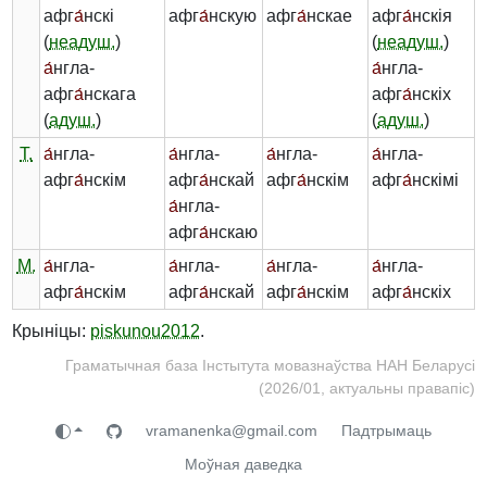
афг
а́
нскі
афг
а́
нскую
афг
а́
нскае
афг
а́
нскія
(
неадуш.
)
(
неадуш.
)
а́
нгла-
а́
нгла-
афг
а́
нскага
афг
а́
нскіх
(
адуш.
)
(
адуш.
)
Т.
а́
нгла-
а́
нгла-
а́
нгла-
а́
нгла-
афг
а́
нскім
афг
а́
нскай
афг
а́
нскім
афг
а́
нскімі
а́
нгла-
афг
а́
нскаю
М.
а́
нгла-
а́
нгла-
а́
нгла-
а́
нгла-
афг
а́
нскім
афг
а́
нскай
афг
а́
нскім
афг
а́
нскіх
Крыніцы:
piskunou2012
.
Граматычная база Інстытута мовазнаўства НАН Беларусі
(2026/01, актуальны правапіс)
vramanenka@gmail.com
Падтрымаць
Моўная даведка