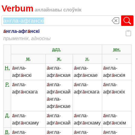
Verbum
анлайнавы слоўнік
а́
нгла-афг
а́
нскі
прыметнік, адносны
адз.
мн.
м.
ж.
н.
-
Н.
а́
нгла-
а́
нгла-
а́
нгла-
а́
нгла-
афг
а́
нскі
афг
а́
нская
афг
а́
нскае
афг
а́
нскія
Р.
а́
нгла-
а́
нгла-
а́
нгла-
а́
нгла-
афг
а́
нскага
афг
а́
нскай
афг
а́
нскага
афг
а́
нскіх
а́
нгла-
афг
а́
нскае
Д.
а́
нгла-
а́
нгла-
а́
нгла-
а́
нгла-
афг
а́
нскаму
афг
а́
нскай
афг
а́
нскаму
афг
а́
нскім
В.
а́
нгла-
а́
нгла-
а́
нгла-
а́
нгла-