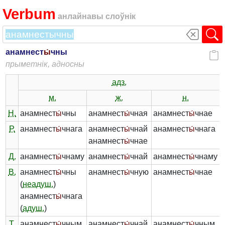
Verbum
анлайнавы слоўнік
анамнест
ы́
чны
прыметнік, адносны
адз.
м.
ж.
н.
Н.
анамнест
ы́
чны
анамнест
ы́
чная
анамнест
ы́
чнае
Р.
анамнест
ы́
чнага
анамнест
ы́
чнай
анамнест
ы́
чнага
анамнест
ы́
чнае
Д.
анамнест
ы́
чнаму
анамнест
ы́
чнай
анамнест
ы́
чнаму
В.
анамнест
ы́
чны
анамнест
ы́
чную
анамнест
ы́
чнае
(
неадуш.
)
(
анамнест
ы́
чнага
(
адуш.
)
(
Т.
анамнест
ы́
чным
анамнест
ы́
чнай
анамнест
ы́
чным