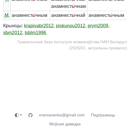
анамнест
ы́
чнаю
М.
анамнест
ы́
чным
анамнест
ы́
чнай
анамнест
ы́
чным
Крыніцы:
krapivabr2012
,
piskunou2012
,
prym2009
,
sbm2012
,
tsblm1996
.
Граматычная база Інстытута мовазнаўства НАН Беларусі
(2026/01, актуальны правапіс)
vramanenka@gmail.com
Падтрымаць
Моўная даведка