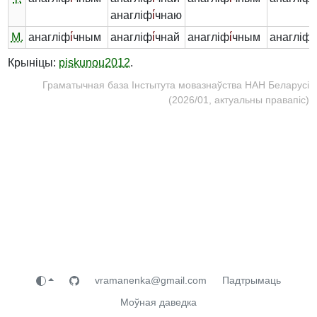
анагліф
і́
чнаю
М.
анагліф
і́
чным
анагліф
і́
чнай
анагліф
і́
чным
анагліф
і́
Крыніцы:
piskunou2012
.
Граматычная база Інстытута мовазнаўства НАН Беларусі
(2026/01, актуальны правапіс)
vramanenka@gmail.com
Падтрымаць
Моўная даведка