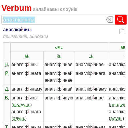
Verbum
анлайнавы слоўнік
анагліф
і́
чны
прыметнік, адносны
адз.
мн.
м.
ж.
н.
-
Н.
анагліф
і́
чны
анагліф
і́
чная
анагліф
і́
чнае
анагліф
і́
Р.
анагліф
і́
чнага
анагліф
і́
чнай
анагліф
і́
чнага
анагліф
і́
анагліф
і́
чнае
Д.
анагліф
і́
чнаму
анагліф
і́
чнай
анагліф
і́
чнаму
анагліф
і́
В.
анагліф
і́
чны
анагліф
і́
чную
анагліф
і́
чнае
анагліф
і́
(
неадуш.
)
(
неадуш.
анагліф
і́
чнага
анагліф
і́
(
адуш.
)
(
адуш.
)
Т.
анагліф
і́
чным
анагліф
і́
чнай
анагліф
і́
чным
анагліф
і́