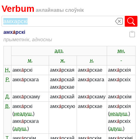
Verbum
анлайнавы слоўнік
амх
а́
рскі
прыметнік, адносны
адз.
мн.
м.
ж.
н.
-
Н.
амх
а́
рскі
амх
а́
рская
амх
а́
рскае
амх
а́
рскія
Р.
амх
а́
рскага
амх
а́
рскай
амх
а́
рскага
амх
а́
рскіх
амх
а́
рскае
Д.
амх
а́
рскаму
амх
а́
рскай
амх
а́
рскаму
амх
а́
рскім
В.
амх
а́
рскі
амх
а́
рскую
амх
а́
рскае
амх
а́
рскія
(
неадуш.
)
(
неадуш.
)
амх
а́
рскага
амх
а́
рскіх
(
адуш.
)
(
адуш.
)
Т.
амх
а́
рскім
амх
а́
рскай
амх
а́
рскім
амх
а́
рскімі