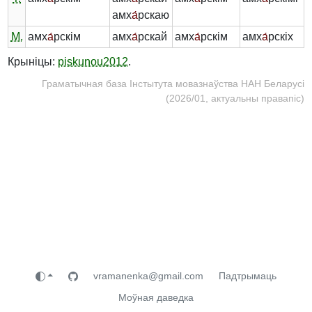
амх
а́
рскаю
М.
амх
а́
рскім
амх
а́
рскай
амх
а́
рскім
амх
а́
рскіх
Крыніцы:
piskunou2012
.
Граматычная база Інстытута мовазнаўства НАН Беларусі
(2026/01, актуальны правапіс)
vramanenka@gmail.com
Падтрымаць
Моўная даведка