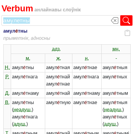
Verbum
анлайнавы слоўнік
амул
е́
тны
прыметнік, адносны
адз.
мн.
м.
ж.
н.
-
Н.
амул
е́
тны
амул
е́
тная
амул
е́
тнае
амул
е́
тныя
Р.
амул
е́
тнага
амул
е́
тнай
амул
е́
тнага
амул
е́
тных
амул
е́
тнае
Д.
амул
е́
тнаму
амул
е́
тнай
амул
е́
тнаму
амул
е́
тным
В.
амул
е́
тны
амул
е́
тную
амул
е́
тнае
амул
е́
тныя
(
неадуш.
)
(
неадуш.
)
амул
е́
тнага
амул
е́
тных
(
адуш.
)
(
адуш.
)
Т.
амул
е́
тным
амул
е́
тнай
амул
е́
тным
амул
е́
тнымі