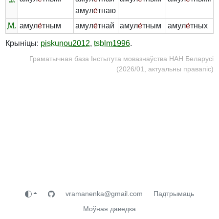
амул
е́
тнаю
М.
амул
е́
тным
амул
е́
тнай
амул
е́
тным
амул
е́
тных
Крыніцы:
piskunou2012
,
tsblm1996
.
Граматычная база Інстытута мовазнаўства НАН Беларусі
(2026/01, актуальны правапіс)
vramanenka@gmail.com
Падтрымаць
Моўная даведка