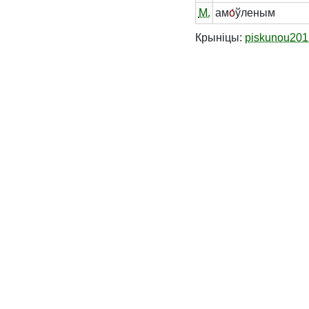
М.
ам
о́
ўленым
Крыніцы:
piskunou201