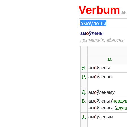
Verbum
ан
ам
о́
ўлены
прыметнік, адносны
м.
Н.
ам
о́
ўлены
Р.
ам
о́
ўленага
Д.
ам
о́
ўленаму
В.
ам
о́
ўлены (
неаду
ам
о́
ўленага (
адуш
Т.
ам
о́
ўленым