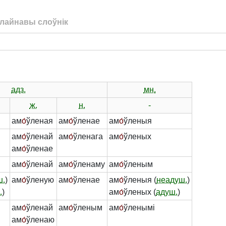
лайнавы слоўнік
адз.
мн.
ж.
н.
-
ам
о́
ўленая
ам
о́
ўленае
ам
о́
ўленыя
ам
о́
ўленай
ам
о́
ўленага
ам
о́
ўленых
ам
о́
ўленае
ам
о́
ўленай
ам
о́
ўленаму
ам
о́
ўленым
ш.
)
ам
о́
ўленую
ам
о́
ўленае
ам
о́
ўленыя (
неадуш.
)
.
)
ам
о́
ўленых (
адуш.
)
ам
о́
ўленай
ам
о́
ўленым
ам
о́
ўленымі
ам
о́
ўленаю