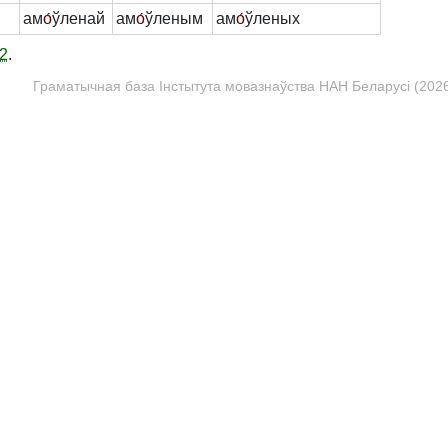
ам
о́
ўленай
ам
о́
ўленым
ам
о́
ўленых
2
.
Граматычная база Інстытута мовазнаўства НАН Беларусі (2026