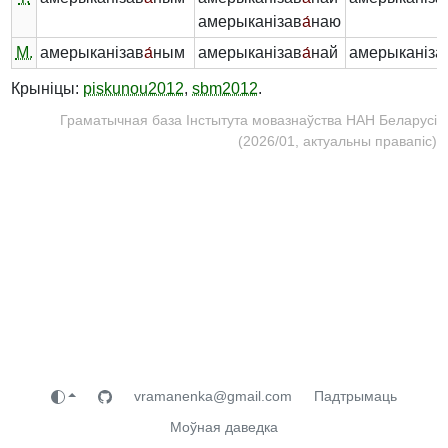
амерыканізав
а́
наю
М.
амерыканізав
а́
ным
амерыканізав
а́
най
амерыканіза
Крыніцы:
piskunou2012
,
sbm2012
.
Граматычная база Інстытута мовазнаўства НАН Беларусі
(2026/01, актуальны правапіс)
vramanenka@gmail.com
Падтрымаць
Моўная даведка