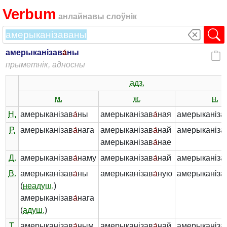
Verbum
анлайнавы слоўнік
амерыканізав
а́
ны
прыметнік, адносны
адз.
м.
ж.
н.
Н.
амерыканізав
а́
ны
амерыканізав
а́
ная
амерыканіза
Р.
амерыканізав
а́
нага
амерыканізав
а́
най
амерыканіза
амерыканізав
а́
нае
Д.
амерыканізав
а́
наму
амерыканізав
а́
най
амерыканіза
В.
амерыканізав
а́
ны
амерыканізав
а́
ную
амерыканіза
(
неадуш.
)
амерыканізав
а́
нага
(
адуш.
)
Т.
амерыканізав
а́
ным
амерыканізав
а́
най
амерыканіза