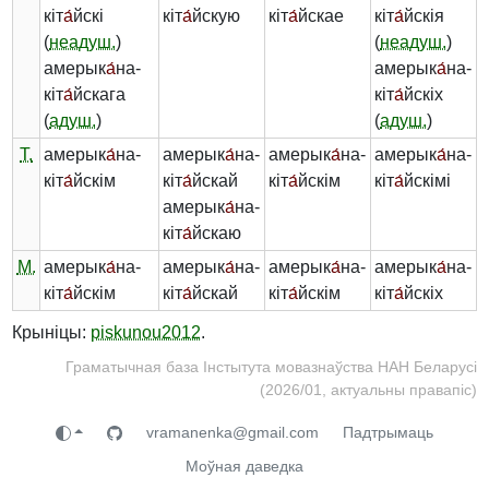
кіт
а́
йскі
кіт
а́
йскую
кіт
а́
йскае
кіт
а́
йскія
(
неадуш.
)
(
неадуш.
)
амерык
а́
на-
амерык
а́
на-
кіт
а́
йскага
кіт
а́
йскіх
(
адуш.
)
(
адуш.
)
Т.
амерык
а́
на-
амерык
а́
на-
амерык
а́
на-
амерык
а́
на-
кіт
а́
йскім
кіт
а́
йскай
кіт
а́
йскім
кіт
а́
йскімі
амерык
а́
на-
кіт
а́
йскаю
М.
амерык
а́
на-
амерык
а́
на-
амерык
а́
на-
амерык
а́
на-
кіт
а́
йскім
кіт
а́
йскай
кіт
а́
йскім
кіт
а́
йскіх
Крыніцы:
piskunou2012
.
Граматычная база Інстытута мовазнаўства НАН Беларусі
(2026/01, актуальны правапіс)
vramanenka@gmail.com
Падтрымаць
Моўная даведка