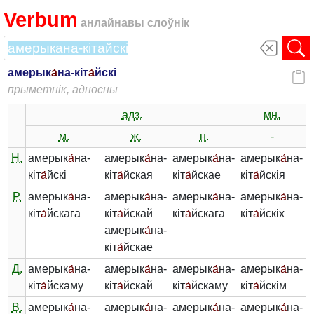
Verbum
анлайнавы слоўнік
амерык
а́
на-кіт
а́
йскі
прыметнік, адносны
адз.
мн.
м.
ж.
н.
-
Н.
амерык
а́
на-
амерык
а́
на-
амерык
а́
на-
амерык
а́
на-
кіт
а́
йскі
кіт
а́
йская
кіт
а́
йскае
кіт
а́
йскія
Р.
амерык
а́
на-
амерык
а́
на-
амерык
а́
на-
амерык
а́
на-
кіт
а́
йскага
кіт
а́
йскай
кіт
а́
йскага
кіт
а́
йскіх
амерык
а́
на-
кіт
а́
йскае
Д.
амерык
а́
на-
амерык
а́
на-
амерык
а́
на-
амерык
а́
на-
кіт
а́
йскаму
кіт
а́
йскай
кіт
а́
йскаму
кіт
а́
йскім
В.
амерык
а́
на-
амерык
а́
на-
амерык
а́
на-
амерык
а́
на-