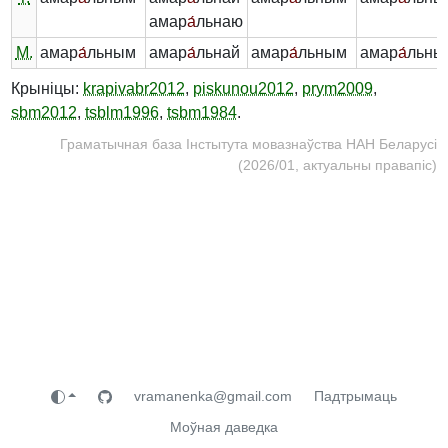
амар
а́
льнаю
М.
амар
а́
льным
амар
а́
льнай
амар
а́
льным
амар
а́
льны
Крыніцы:
krapivabr2012
,
piskunou2012
,
prym2009
,
sbm2012
,
tsblm1996
,
tsbm1984
.
Граматычная база Інстытута мовазнаўства НАН Беларусі
(2026/01, актуальны правапіс)
vramanenka@gmail.com
Падтрымаць
Моўная даведка