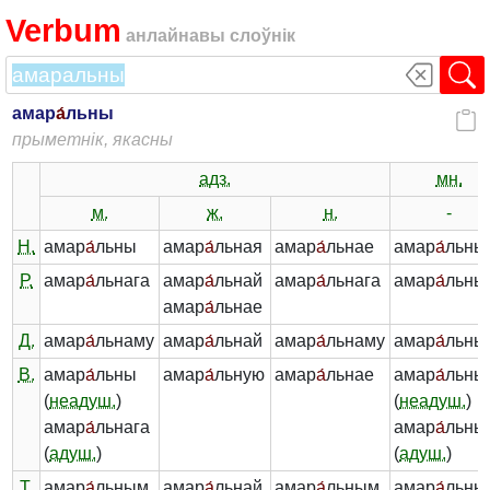
Verbum
анлайнавы слоўнік
амар
а́
льны
прыметнік, якасны
адз.
мн.
м.
ж.
н.
-
Н.
амар
а́
льны
амар
а́
льная
амар
а́
льнае
амар
а́
льны
Р.
амар
а́
льнага
амар
а́
льнай
амар
а́
льнага
амар
а́
льны
амар
а́
льнае
Д.
амар
а́
льнаму
амар
а́
льнай
амар
а́
льнаму
амар
а́
льны
В.
амар
а́
льны
амар
а́
льную
амар
а́
льнае
амар
а́
льны
(
неадуш.
)
(
неадуш.
)
амар
а́
льнага
амар
а́
льны
(
адуш.
)
(
адуш.
)
Т.
амар
а́
льным
амар
а́
льнай
амар
а́
льным
амар
а́
льны