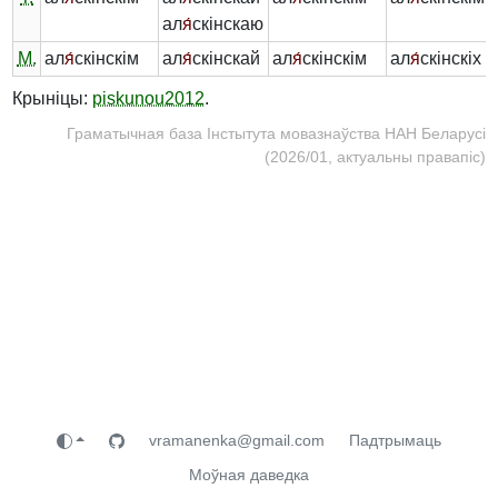
ал
я́
скінскаю
М.
ал
я́
скінскім
ал
я́
скінскай
ал
я́
скінскім
ал
я́
скінскіх
Крыніцы:
piskunou2012
.
Граматычная база Інстытута мовазнаўства НАН Беларусі
(2026/01, актуальны правапіс)
vramanenka@gmail.com
Падтрымаць
Моўная даведка