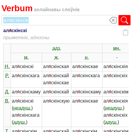
Verbum
анлайнавы слоўнік
ал
я́
скінскі
прыметнік, адносны
адз.
мн.
м.
ж.
н.
-
Н.
ал
я́
скінскі
ал
я́
скінская
ал
я́
скінскае
ал
я́
скінскія
Р.
ал
я́
скінскага
ал
я́
скінскай
ал
я́
скінскага
ал
я́
скінскіх
ал
я́
скінскае
Д.
ал
я́
скінскаму
ал
я́
скінскай
ал
я́
скінскаму
ал
я́
скінскім
В.
ал
я́
скінскі
ал
я́
скінскую
ал
я́
скінскае
ал
я́
скінскія
(
неадуш.
)
(
неадуш.
)
ал
я́
скінскага
ал
я́
скінскіх
(
адуш.
)
(
адуш.
)
Т.
ал
я́
скінскім
ал
я́
скінскай
ал
я́
скінскім
ал
я́
скінскімі