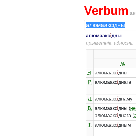
Verbum
ан
алюмаакс
і́
дны
прыметнік, адносны
м.
Н.
алюмаакс
і́
дны
Р.
алюмаакс
і́
днага
Д.
алюмаакс
і́
днаму
В.
алюмаакс
і́
дны (
не
алюмаакс
і́
днага (
Т.
алюмаакс
і́
дным