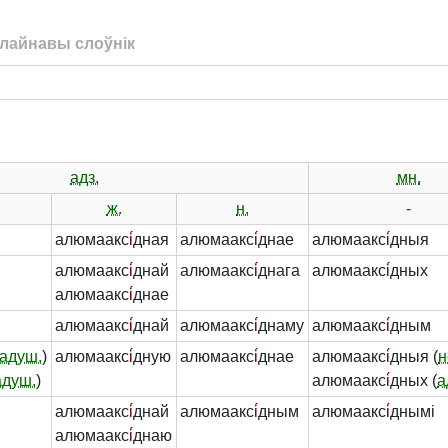
лайнавы слоўнік
адз.
мн.
ж.
н.
-
алюмаакс
і́
дная
алюмаакс
і́
днае
алюмаакс
і́
дныя
алюмаакс
і́
днай
алюмаакс
і́
днага
алюмаакс
і́
дных
алюмаакс
і́
днае
алюмаакс
і́
днай
алюмаакс
і́
днаму
алюмаакс
і́
дным
адуш.
)
алюмаакс
і́
дную
алюмаакс
і́
днае
алюмаакс
і́
дныя (
н
адуш.
)
алюмаакс
і́
дных (
а
алюмаакс
і́
днай
алюмаакс
і́
дным
алюмаакс
і́
днымі
алюмаакс
і́
днаю