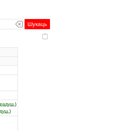
Шукаць
еадуш.
)
душ.
)