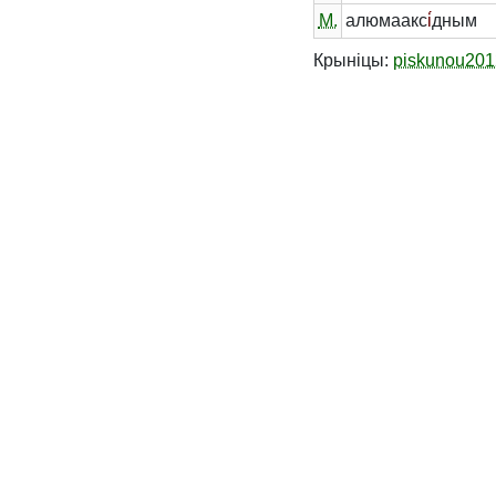
М.
алюмаакс
і́
дным
Крыніцы:
piskunou201