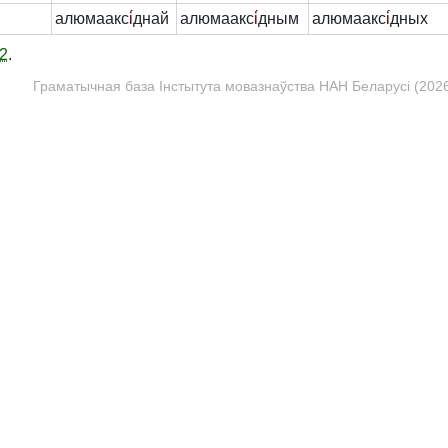
алюмаакс
і́
днай
алюмаакс
і́
дным
алюмаакс
і́
дных
2
.
Граматычная база Інстытута мовазнаўства НАН Беларусі (2026