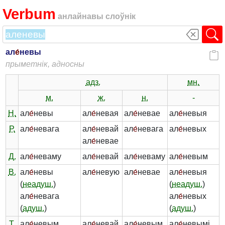
Verbum
анлайнавы слоўнік
ал
е́
невы
прыметнік, адносны
адз.
мн.
м.
ж.
н.
-
Н.
ал
е́
невы
ал
е́
невая
ал
е́
невае
ал
е́
невыя
Р.
ал
е́
невага
ал
е́
невай
ал
е́
невага
ал
е́
невых
ал
е́
невае
Д.
ал
е́
неваму
ал
е́
невай
ал
е́
неваму
ал
е́
невым
В.
ал
е́
невы
ал
е́
невую
ал
е́
невае
ал
е́
невыя
(
неадуш.
)
(
неадуш.
)
ал
е́
невага
ал
е́
невых
(
адуш.
)
(
адуш.
)
Т.
ал
е́
невым
ал
е́
невай
ал
е́
невым
ал
е́
невымі