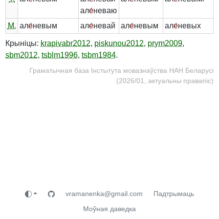
ал
е́
неваю
М.
ал
е́
невым
ал
е́
невай
ал
е́
невым
ал
е́
невых
Крыніцы:
krapivabr2012
,
piskunou2012
,
prym2009
,
sbm2012
,
tsblm1996
,
tsbm1984
.
Граматычная база Інстытута мовазнаўства НАН Беларусі
(2026/01, актуальны правапіс)
vramanenka@gmail.com
Падтрымаць
Моўная даведка