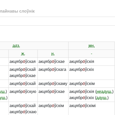
лайнавы слоўнік
адз.
мн.
ж.
н.
-
акцябр
о́
ўская
акцябр
о́
ўскае
акцябр
о́
ўскія
акцябр
о́
ўскай
акцябр
о́
ўскага
акцябр
о́
ўскіх
акцябр
о́
ўскае
акцябр
о́
ўскай
акцябр
о́
ўскаму
акцябр
о́
ўскім
уш.
)
акцябр
о́
ўскую
акцябр
о́
ўскае
акцябр
о́
ўскія (
неадуш.
)
уш.
)
акцябр
о́
ўскіх (
адуш.
)
акцябр
о́
ўскай
акцябр
о́
ўскім
акцябр
о́
ўскімі
акцябр
о́
ўскаю