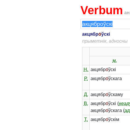
Verbum
ан
акцябр
о́
ўскі
прыметнік, адносны
м.
Н.
акцябр
о́
ўскі
Р.
акцябр
о́
ўскага
Д.
акцябр
о́
ўскаму
В.
акцябр
о́
ўскі (
неад
акцябр
о́
ўскага (
ад
Т.
акцябр
о́
ўскім