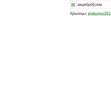
М.
акцябр
о́
ўскім
Крыніцы:
piskunou201