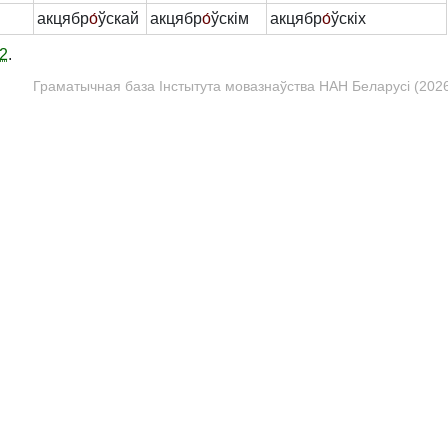
акцябр
о́
ўскай
акцябр
о́
ўскім
акцябр
о́
ўскіх
2
.
Граматычная база Інстытута мовазнаўства НАН Беларусі (2026