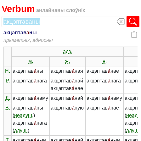
Verbum
анлайнавы слоўнік
акцэптав
а́
ны
прыметнік, адносны
адз.
м.
ж.
н.
Н.
акцэптав
а́
ны
акцэптав
а́
ная
акцэптав
а́
нае
акцэпт
Р.
акцэптав
а́
нага
акцэптав
а́
най
акцэптав
а́
нага
акцэпт
акцэптав
а́
нае
Д.
акцэптав
а́
наму
акцэптав
а́
най
акцэптав
а́
наму
акцэпт
В.
акцэптав
а́
ны
акцэптав
а́
ную
акцэптав
а́
нае
акцэпт
(
неадуш.
)
(
неаду
акцэптав
а́
нага
акцэпт
(
адуш.
)
(
адуш.
Т.
акцэптав
а́
ным
акцэптав
а́
най
акцэптав
а́
ным
акцэпт