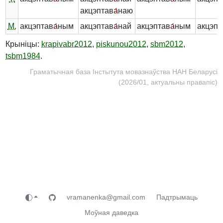
акцэптав
а́
наю
М.
акцэптав
а́
ным
акцэптав
а́
най
акцэптав
а́
ным
акцэпт
Крыніцы:
krapivabr2012
,
piskunou2012
,
sbm2012
,
tsbm1984
.
Граматычная база Інстытута мовазнаўства НАН Беларусі
(2026/01, актуальны правапіс)
vramanenka@gmail.com
Падтрымаць
Моўная даведка