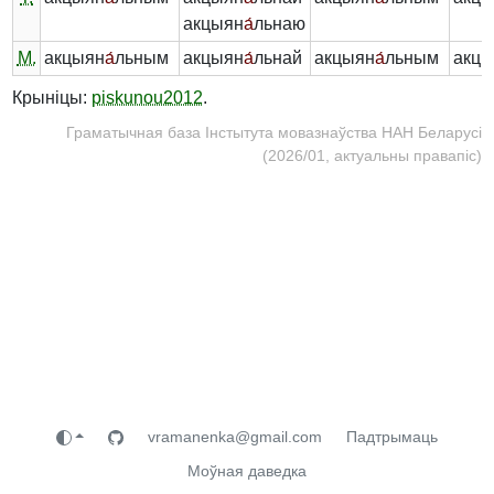
акцыян
а́
льнаю
М.
акцыян
а́
льным
акцыян
а́
льнай
акцыян
а́
льным
акцы
Крыніцы:
piskunou2012
.
Граматычная база Інстытута мовазнаўства НАН Беларусі
(2026/01, актуальны правапіс)
vramanenka@gmail.com
Падтрымаць
Моўная даведка