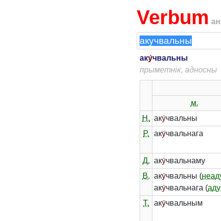
Verbum
ан
ак
у́
чвальны
прыметнік, адносны
м.
Н.
ак
у́
чвальны
Р.
ак
у́
чвальнага
Д.
ак
у́
чвальнаму
В.
ак
у́
чвальны (
неад
ак
у́
чвальнага (
аду
Т.
ак
у́
чвальным