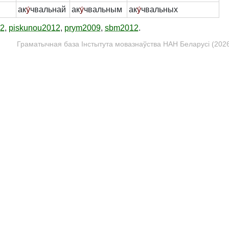
ак
у́
чвальнай
ак
у́
чвальным
ак
у́
чвальных
12
,
piskunou2012
,
prym2009
,
sbm2012
.
Граматычная база Інстытута мовазнаўства НАН Беларусі (2026