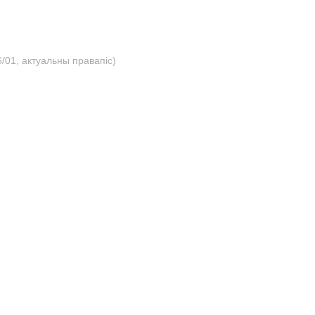
/01, актуальны правапіс)