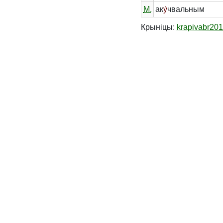
М.
ак
у́
чвальным
Крыніцы:
krapivabr20