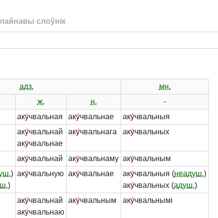
лайнавы слоўнік
адз.
мн.
ж.
н.
-
ак
у́
чвальная
ак
у́
чвальнае
ак
у́
чвальныя
ак
у́
чвальнай
ак
у́
чвальнага
ак
у́
чвальных
ак
у́
чвальнае
ак
у́
чвальнай
ак
у́
чвальнаму
ак
у́
чвальным
уш.
)
ак
у́
чвальную
ак
у́
чвальнае
ак
у́
чвальныя (
неадуш.
)
ш.
)
ак
у́
чвальных (
адуш.
)
ак
у́
чвальнай
ак
у́
чвальным
ак
у́
чвальнымі
ак
у́
чвальнаю