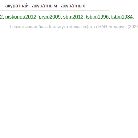
акур
а́
тнай
акур
а́
тным
акур
а́
тных
12
,
piskunou2012
,
prym2009
,
sbm2012
,
tsblm1996
,
tsbm1984
.
Граматычная база Інстытута мовазнаўства НАН Беларусі (2026