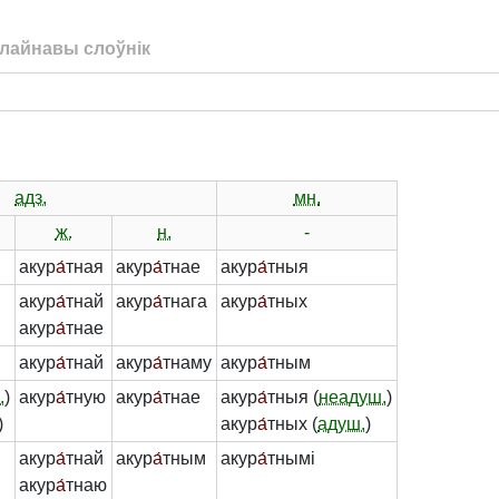
лайнавы слоўнік
адз.
мн.
ж.
н.
-
акур
а́
тная
акур
а́
тнае
акур
а́
тныя
акур
а́
тнай
акур
а́
тнага
акур
а́
тных
акур
а́
тнае
акур
а́
тнай
акур
а́
тнаму
акур
а́
тным
.
)
акур
а́
тную
акур
а́
тнае
акур
а́
тныя (
неадуш.
)
)
акур
а́
тных (
адуш.
)
акур
а́
тнай
акур
а́
тным
акур
а́
тнымі
акур
а́
тнаю