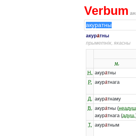
Verbum
ан
акур
а́
тны
прыметнік, якасны
м.
Н.
акур
а́
тны
Р.
акур
а́
тнага
Д.
акур
а́
тнаму
В.
акур
а́
тны (
неадуш
акур
а́
тнага (
адуш.
Т.
акур
а́
тным