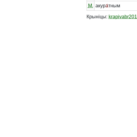
М.
акур
а́
тным
Крыніцы:
krapivabr20